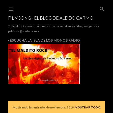
Ir al contenido principal
FILMSONG - EL BLOG DE ALE DO CARMO
Todo el rock clásico nacional e internacional en sonidos, imágenes y
palabras @aledocarmo
ESCUCHÁ LA ISLA DE LOS MONOS RADIO
Mostrando las entradas de noviembre, 2018
MOSTRAR TODO
E